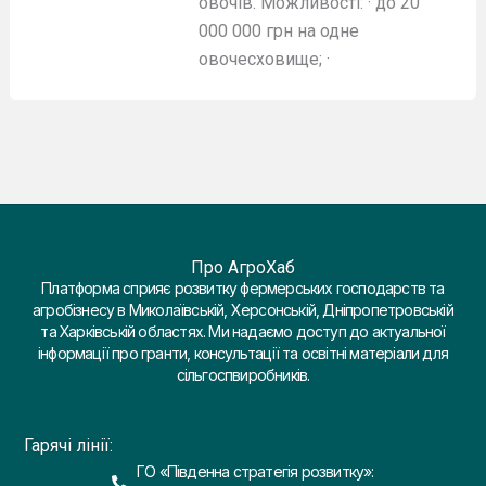
овочів. Можливості: · до 20
000 000 грн на одне
овочесховище; ·
Про АгроХаб
Платформа сприяє розвитку фермерських господарств та
агробізнесу в Миколаївській, Херсонській, Дніпропетровській
та Харківській областях. Ми надаємо доступ до актуальної
інформації про гранти, консультації та освітні матеріали для
сільгоспвиробників.
Гарячі лінії:
ГО «Південна стратегія розвитку»: