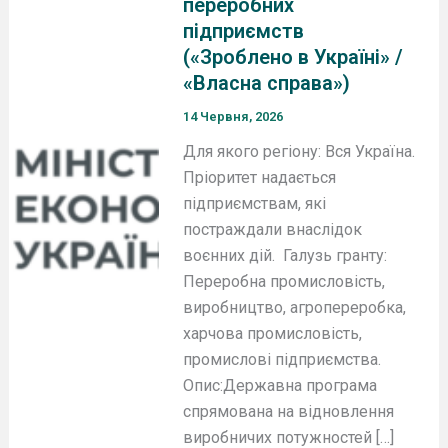
переробних
підприємств
(«Зроблено в Україні» /
«Власна справа»)
14 Червня, 2026
Для якого регіону: Вся Україна.
Пріоритет надається
підприємствам, які
постраждали внаслідок
воєнних дій. Галузь гранту:
Переробна промисловість,
виробництво, агропереробка,
харчова промисловість,
промислові підприємства.
Опис:Державна програма
спрямована на відновлення
виробничих потужностей […]