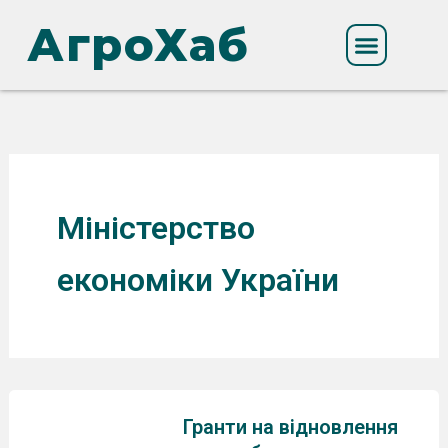
Перейти
АгроХаб
до
вмісту
Міністерство
економіки України
Гранти на відновлення