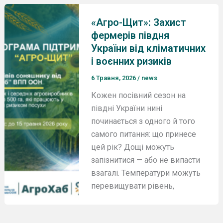
«Агро-Щит»: Захист
фермерів півдня
України від кліматичних
і воєнних ризиків
6 Травня, 2026
/
news
Кожен посівний сезон на
півдні України нині
починається з одного й того
самого питання: що принесе
цей рік? Дощі можуть
запізнитися — або не випасти
взагалі. Температури можуть
перевищувати рівень,