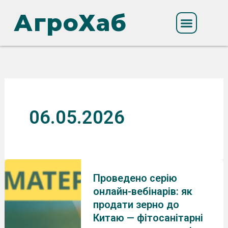
Перейти
АгроХаб
до
вмісту
06.05.2026
Проведено серію
онлайн-вебінарів: як
продати зерно до
Китаю — фітосанітарні