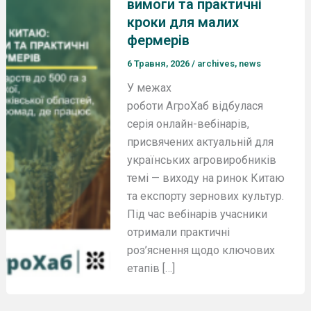
вимоги та практичні
кроки для малих
фермерів
6 Травня, 2026
/
archives
,
news
У межах
роботи АгроХаб відбулася
серія онлайн-вебінарів,
присвячених актуальній для
українських агровиробників
темі — виходу на ринок Китаю
та експорту зернових культур.
Під час вебінарів учасники
отримали практичні
роз’яснення щодо ключових
етапів […]